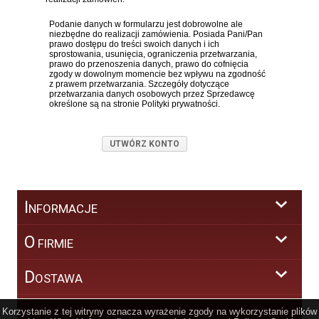
Podanie danych w formularzu jest dobrowolne ale
niezbędne do realizacji zamówienia. Posiada Pani/Pan
prawo dostępu do treści swoich danych i ich
sprostowania, usunięcia, ograniczenia przetwarzania,
prawo do przenoszenia danych, prawo do cofnięcia
zgody w dowolnym momencie bez wpływu na zgodność
z prawem przetwarzania. Szczegóły dotyczące
przetwarzania danych osobowych przez Sprzedawcę
określone są na stronie Polityki prywatności.
I
NFORMACJE
O
FIRMIE
D
OSTAWA
Korzystanie z tej witryny oznacza wyrażenie zgody na wykorzystanie plików
All rights reserved