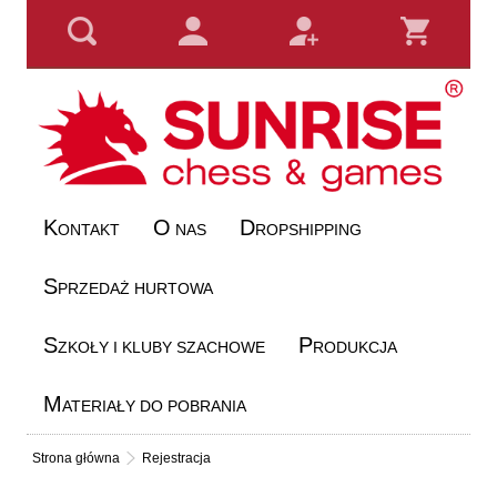
K
O
D
ONTAKT
NAS
ROPSHIPPING
S
PRZEDAŻ HURTOWA
S
P
ZKOŁY I KLUBY SZACHOWE
RODUKCJA
M
ATERIAŁY DO POBRANIA
Strona główna
Rejestracja