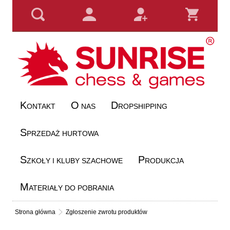
K
O
D
ONTAKT
NAS
ROPSHIPPING
S
PRZEDAŻ HURTOWA
S
P
ZKOŁY I KLUBY SZACHOWE
RODUKCJA
M
ATERIAŁY DO POBRANIA
Strona główna
Zgłoszenie zwrotu produktów