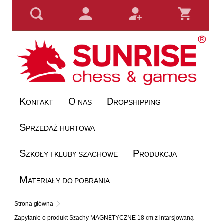
K
O
D
ONTAKT
NAS
ROPSHIPPING
S
PRZEDAŻ HURTOWA
S
P
ZKOŁY I KLUBY SZACHOWE
RODUKCJA
M
ATERIAŁY DO POBRANIA
Strona główna
Zapytanie o produkt Szachy MAGNETYCZNE 18 cm z intarsjowaną