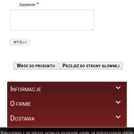
Zapytanie:
W
P
RÓĆ DO PRODUKTU
RZEJDŹ DO STRONY GŁÓWNEJ
I
NFORMACJE
O
FIRMIE
D
OSTAWA
Korzystanie z tej witryny oznacza wyrażenie zgody na wykorzystanie plików