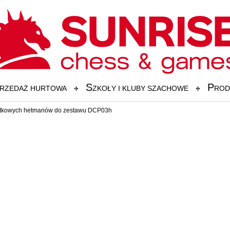
S
P
RZEDAŻ HURTOWA
ZKOŁY I KLUBY SZACHOWE
ROD
atkowych hetmanów do zestawu DCP03h