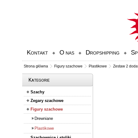
K
O
D
S
ONTAKT
NAS
ROPSHIPPING
P
Strona główna
Figury szachowe
Plastikowe
Zestaw 2 dod
K
ATEGORIE
Szachy
Zegary szachowe
Figury szachowe
Drewniane
Plastikowe
Szachownice i stoliki