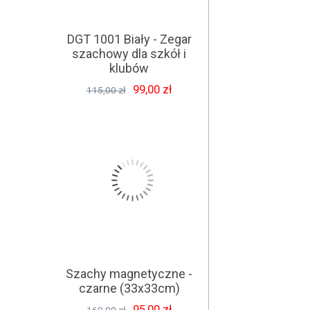
DGT 1001 Biały - Zegar
szachowy dla szkół i
klubów
99,00 zł
115,00 zł
Szachy magnetyczne -
czarne (33x33cm)
95,00 zł