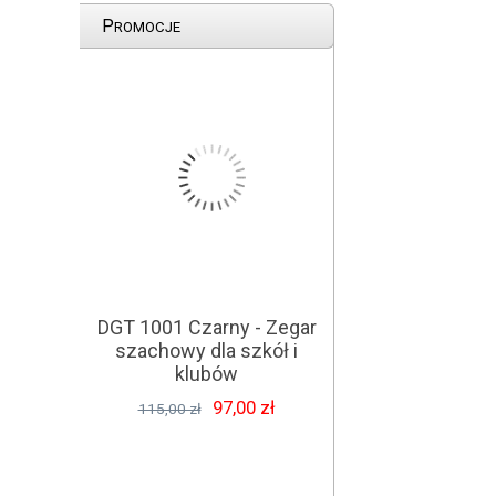
P
ROMOCJE
DGT 1001 Czarny - Zegar
szachowy dla szkół i
klubów
97,00 zł
115,00 zł