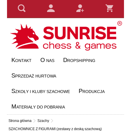
K
O
D
ONTAKT
NAS
ROPSHIPPING
S
PRZEDAŻ HURTOWA
S
P
ZKOŁY I KLUBY SZACHOWE
RODUKCJA
M
ATERIAŁY DO POBRANIA
Strona główna
Szachy
SZACHOWNICE Z FIGURAMI (zestawy z deską szachową)