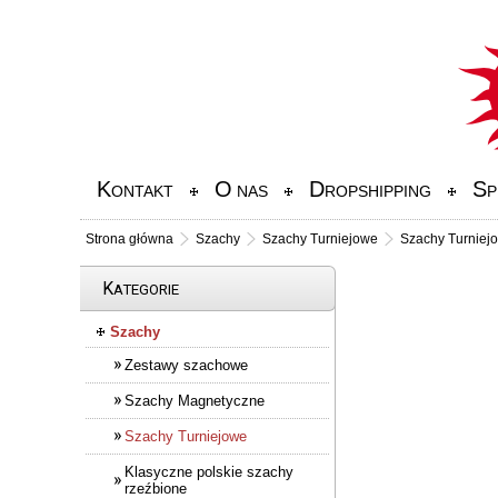
K
O
D
S
ONTAKT
NAS
ROPSHIPPING
P
Strona główna
Szachy
Szachy Turniejowe
Szachy Turniejo
K
ATEGORIE
Szachy
Zestawy szachowe
Szachy Magnetyczne
Szachy Turniejowe
Klasyczne polskie szachy
rzeźbione